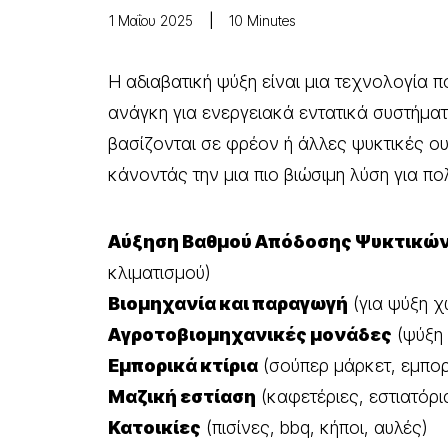
1 Μαΐου 2025
|
10 Minutes
Η αδιαβατική ψύξη είναι μια τεχνολογία π
ανάγκη για ενεργειακά εντατικά συστήματ
βασίζονται σε φρέον ή άλλες ψυκτικές ουσ
κάνοντάς την μια πιο βιώσιμη λύση για πο
Αύξηση Βαθμού Απόδοσης Ψυκτικώ
κλιματισμού)
Βιομηχανία και παραγωγή
(για ψύξη 
Αγροτοβιομηχανικές μονάδες
(ψύξη 
Εμπορικά κτίρια
(σούπερ μάρκετ, εμπορι
Μαζική εστίαση
(καφετέριες, εστιατόρι
Κατοικίες
(πισίνες, bbq, κήποι, αυλές)