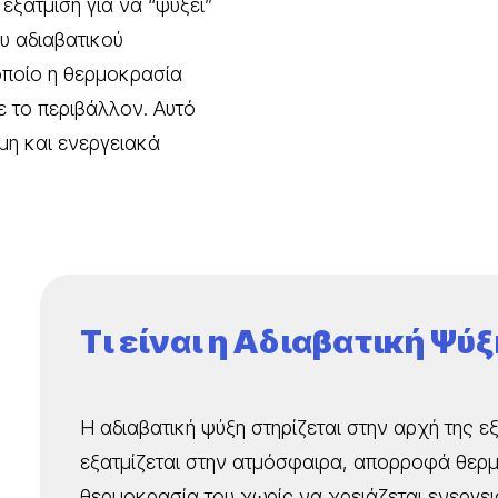
 εξάτμιση για να “ψύξει”
ου
αδιαβατικού
 οποίο η θερμοκρασία
ε το περιβάλλον. Αυτό
ιμη και ενεργειακά
Τι είναι η Αδιαβατική Ψύξ
Η αδιαβατική ψύξη στηρίζεται στην αρχή της ε
εξατμίζεται στην ατμόσφαιρα, απορροφά θερμ
θερμοκρασία του χωρίς να χρειάζεται ενεργει