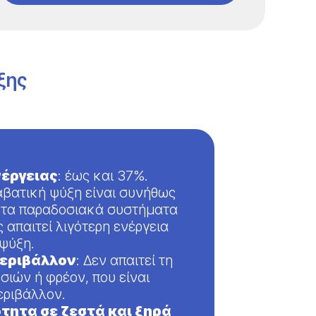
ξης
έργειας
: έως και 37%.
ιαβατική ψύξη είναι συνήθως
ό τα παραδοσιακά συστήματα
 απαιτεί λιγότερη ενέργεια
 ψύξη.
περιβάλλον
: Δεν απαιτεί τη
ιών ή φρέον, που είναι
περιβάλλον.
ητα σε ζεστά και ξηρά