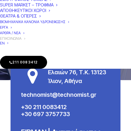
SUPER MARKET – ΤΡΟΦΙΜΑ
ΑΠΟΘΗΚΕΥΤΙΚΟΙ ΧΩΡΟΙ
ΘΕΑΤΡΑ & ΟΠΕΡΕΣ
ΒΙΟΜΗΧΑΝΙΚΑ KANONIA ΥΔΡΟΝΕΦΩΣΗΣ
ΕΡΓΑ
ΑΡΘΡΑ / ΝΕΑ
ΕΠΙΚΟΙΝΩΝΙΑ
EN
TECHNOMIST | Κεντρικά
211 0083412
Ελαιών 76, Τ.Κ. 13123
Ίλιον, Αθήνα
technomist@technomist.gr
+30 211 0083412
+30 697 3757733